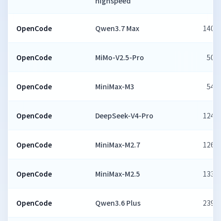
highspeed
OpenCode
Qwen3.7 Max
1405
OpenCode
MiMo-V2.5-Pro
506
OpenCode
MiniMax-M3
540
OpenCode
DeepSeek-V4-Pro
1241
OpenCode
MiniMax-M2.7
1260
OpenCode
MiniMax-M2.5
1330
OpenCode
Qwen3.6 Plus
2392