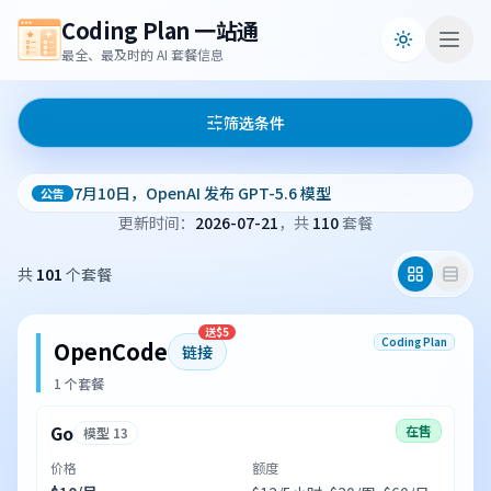
Coding Plan 一站通
最全、最及时的 AI 套餐信息
筛选条件
7月10日，OpenAI 发布 GPT-5.6 模型
公告
更新时间：
2026-07-21
，共
110
套餐
共
101
个套餐
送$5
Coding Plan
OpenCode
链接
1 个套餐
Go
在售
模型 13
价格
额度